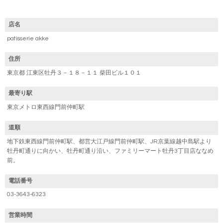
店名
patisserie akke
住所
東京都 江東区牡丹３－１８－１１ 柴田ビル１０１
最寄り駅
東京メトロ東西線門前仲町駅
道順
地下鉄東西線門前仲町駅、都営大江戸線門前仲町駅、JR京葉線越中島駅より
牡丹町通りに向かい、牡丹町通り沿い、ファミリーマート牡丹3丁目店ななめ
前。
電話番号
03-3643-6323
営業時間