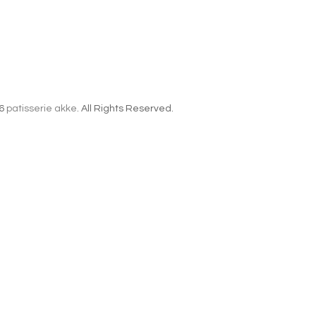
6
patisserie akke
. All Rights Reserved.