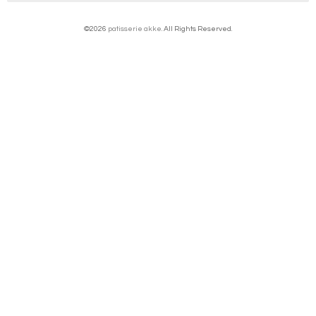
©2026
patisserie akke
. All Rights Reserved.